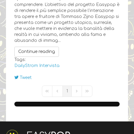
comprendere. L'obiettivo del progetto Easypop è
di rendere il più semplice possibile l'interazione
tra opere e fruitore ​di Tommaso Zijno Easypop si
presenta come un progetto utopico, surreale,
che vuole mettere in evidenza la banalità della
realtà in cui viviamo, ambendo alla fama e
abusando di immag...
Continue reading
Tags:
DailyStrom
Intervista
Tweet
pinterest
1
First Page
Previous Page
Next Page
Last Page