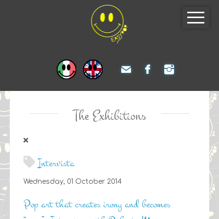
The Exhibitions
Intervista
Wednesday, 01 October 2014
Pop art that creates irony and becomes