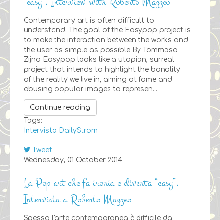
“easy”. Interview with Roberto Mazzeo
Contemporary art is often difficult to
understand. The goal of the Easypop project is
to make the interaction between the works and
the user as simple as possible By Tommaso
Zijno Easypop looks like a utopian, surreal
project that intends to highlight the banality
of the reality we live in, aiming at fame and
abusing popular images to represen...
Continue reading
Tags:
Intervista
DailyStrom
Tweet
pinterest
Wednesday, 01 October 2014
La Pop art che fa ironia e diventa “easy”.
Intervista a Roberto Mazzeo
Spesso l'arte contemporanea è difficile da